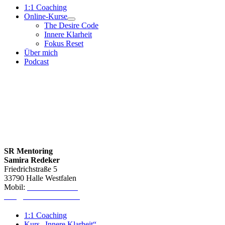
1:1 Coaching
Online-Kurse
The Desire Code
Innere Klarheit
Fokus Reset
Über mich
Podcast
SR Mentoring
Samira Redeker
Friedrichstraße 5
33790 Halle Westfalen
Mobil:
0151-64600368
info@samira-redeker.de
1:1 Coaching
Kurs „Innere Klarheit“