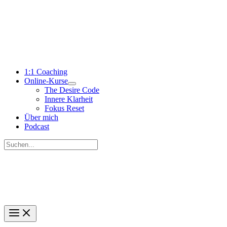
Zum
Inhalt
springen
1:1 Coaching
Online-Kurse
The Desire Code
Innere Klarheit
Fokus Reset
Über mich
Podcast
Suchen
nach:
Suchen