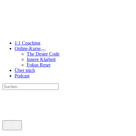
Zum
Inhalt
springen
1:1 Coaching
Online-Kurse
The Desire Code
Innere Klarheit
Fokus Reset
Über mich
Podcast
Suchen
nach:
Suchen